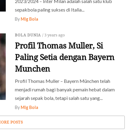
2023/2024 – Inter Milan adalah salah satu klub
sepakbola paling sukses di Italia...
By
Mlg Bola
/ 3 years ago
BOLA DUNIA
Profil Thomas Muller, Si
Paling Setia dengan Bayern
Munchen
Profil Thomas Muller – Bayern München telah
menjadi rumah bagi banyak pemain hebat dalam
sejarah sepak bola, tetapi salah satu yang...
By
Mlg Bola
ORE POSTS