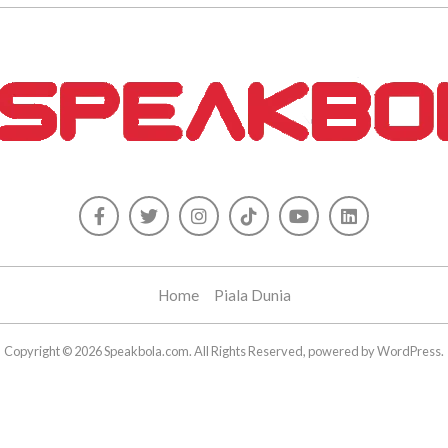
Home
Piala Dunia
Copyright © 2026 Speakbola.com. All Rights Reserved, powered by WordPress.