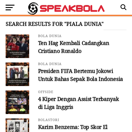
SEARCH RESULTS FOR "PIALA DUNIA"
BOLA DUNIA
Ten Hag Kembali Cadangkan
Cristiano Ronaldo
BOLA DUNIA
Presiden FIFA Bertemu Jokowi
Untuk Bahas Sepak Bola Indonesia
OFFSIDE
4 Kiper Dengan Assist Terbanyak
di Liga Inggris
BOLASTORI
Karim Benzema: Top Skor El